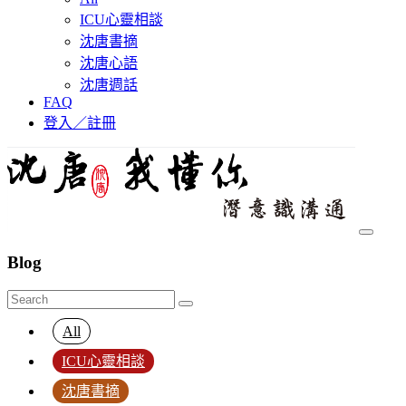
ICU心靈相談
沈唐書摘
沈唐心語
沈唐週話
FAQ
登入／註冊
Blog
All
ICU心靈相談
沈唐書摘