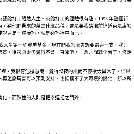
館打工體驗人生。茶館打工的經驗很有趣，1995 年整個新
茶，猜他們帶來的茶是什麼品種，或是要我猜眼前這道茶是店裡
能說這是一種湊巧，就是碰巧猜中而已。
到我人生第一桶買房基金，現在問我怎麼會想要選這一支，我只
宏碁，後來賺太多覺得不會一直漲吧，一念之間就全賣了，沒想
入家裡，我很有危機意識，覺得整夜的風雨不停歇太異常了，但是
人再怎麼厲害可以預測安排，也抵擋不了大環境的變化，所以所
淡化，而跌撞的人則是把幸運拒之門外。