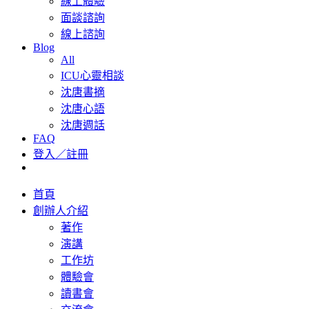
線上體驗
面談諮詢
線上諮詢
Blog
All
ICU心靈相談
沈唐書摘
沈唐心語
沈唐週話
FAQ
登入／註冊
首頁
創辦人介紹
著作
演講
工作坊
體驗會
讀書會