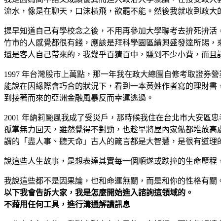
流水，像是在聊天，口沫橫飛，欲罷不能。然後我就收到政大
提早知道自己有學校念之後，不用再參加大學聯考去拚死拚活，
竹市的人感覺都很有錢，應該是拜科學園區績興盛發達所賜，
還是客人自己帶來的，我幾乎百猜百中，賺到不少小費，而且
1997 年台灣股市上萬點，那一年我在政大總圖自修考取證
能說在因緣際會巧合的狀況下，看到一本黃姓作者寫的理財書
到接著而來的亞洲金融風暴反而幸運逃過。
2001 年納莉颱風我成了受災戶，那時候我住在台北市大安
孤掌無力回天，雖然覺得不對勁，也趁早將屋內家俬都堆放高
謂的「盡人事、聽天命」古人的箴言都是大智慧，是很有道理
說這些人生故事，是想表達其實每一個順遂或跌撞的生命歷程
我說這些都不是因果論，也和命運無關，而是和你的性格有關
以下我會告訴大家，我是怎麼開始進入諮詢這領域的。
不藉用任何工具，進行溝通解讀訊息