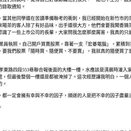
的錄取通知。
當其他同學還在苦讀準備聯考的衝刺，我已經開始在新竹市的茶藝
來喝茶的客人除了有好品味，出手還很大方，他們會要我聞香猜
認識了一些上市公司的長輩，大家問我怎麼那麼厲害，我真的只
券營業員執照，自己開戶買賣股票，靠著一支「宏碁電腦」，累積
，要我們股票「隨時買、隨便買、不要賣」，我就真的隨便買了
區忠孝東路四段553巷聯合報後面的大樓一樓，水應該是清晨時灌
處，但最後整個一樓還是都被淹掉了。這次經歷讓我明白，一個
的。
，都一定會擁有幸與不幸的因子，順遂的人是把不幸的因子盡量
。