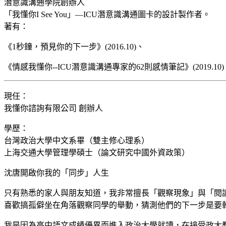
潛意識溝通學院創辦人
「我懂你I See You」—ICU潛意識溝通圖卡的設計製作者。
著有：
《1秒鐘，預見你的下一步》(2016.10)、
《情感我懂你--ICU潛意識溝通專家的62則感情筆記》(2019.10)
現任：
我懂你諮詢有限公司 創辦人
學歷：
台灣政治大學中文系畢（雙主修心理系）
上海交通大學管理學碩士（論文研究中國外資政策）
沈唐開啟你我的「同步」人生
只有熟悉的家人與朋友知道，我非常擅長「觀察現象」與「閱
喜歡搞孤僻坐在角落觀察同學的舉動，猜測他們的下一步是要
我是因為高中語文成績優異而進入政治大學就讀，在接受政大