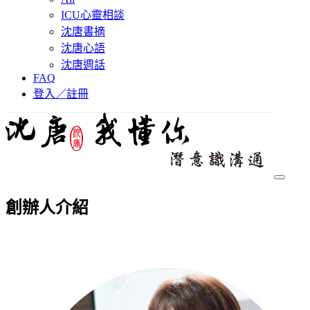
ICU心靈相談
沈唐書摘
沈唐心語
沈唐週話
FAQ
登入／註冊
創辦人介紹