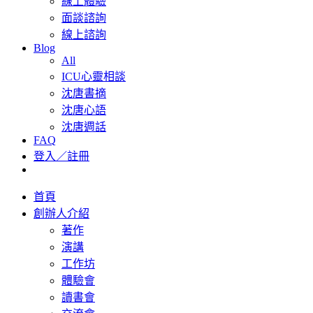
線上體驗
面談諮詢
線上諮詢
Blog
All
ICU心靈相談
沈唐書摘
沈唐心語
沈唐週話
FAQ
登入／註冊
首頁
創辦人介紹
著作
演講
工作坊
體驗會
讀書會