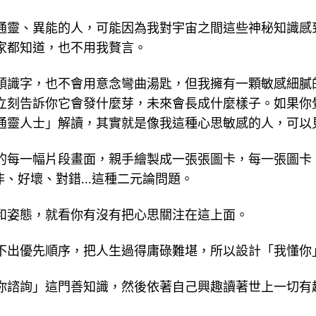
通靈、異能的人，可能因為我對宇宙之間這些神秘知識感
家都知道，也不用我贅言。
頭識字，也不會用意念彎曲湯匙，但我擁有一顆敏感細膩
立刻告訴你它會發什麼芽，未來會長成什麼樣子。如果你
通靈人士」解讀，其實就是像我這種心思敏感的人，可以
的每一幅片段畫面，親手繪製成一張張圖卡，每一張圖卡
是非、好壞、對錯...這種二元論問題。
和姿態，就看你有沒有把心思關注在這上面。
優先順序，把人生過得庸碌難堪，所以設計「我懂你」圖卡(
你諮詢」這門善知識，然後依著自己興趣讀著世上一切有