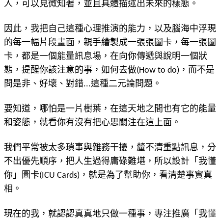
人，可以見微知著，並且具體描述出未來的樣態。
因此，我把自己這種心理推演的能力，以及腦海中浮現
的每一幅片段畫面，親手繪製成一張張圖卡，每一張圖
卡，都是一個能量訊息場，在向你傳遞與說明一個狀
態，提醒你該注意的事，如何去做(How to do)，而不是
問是非、好壞、對錯...這種二元論問題。
要知道，哪怕是一片樹葉，在這天地之間也有它的能量
和姿態，就看你有沒有把心思關注在這上面。
我們平常被太多瑣事與雜務干擾，釐不清重點訊息，分
不出優先順序，把人生過得庸碌難堪，所以設計「我懂
你」圖卡(ICU Cards)，就是為了幫助你，看清楚事實真
相。
現在的我，就認認真真地只做一種事，專注推廣「我懂