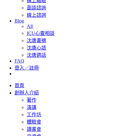
線上體驗
面談諮詢
線上諮詢
Blog
All
ICU心靈相談
沈唐書摘
沈唐心語
沈唐週話
FAQ
登入／註冊
首頁
創辦人介紹
著作
演講
工作坊
體驗會
讀書會