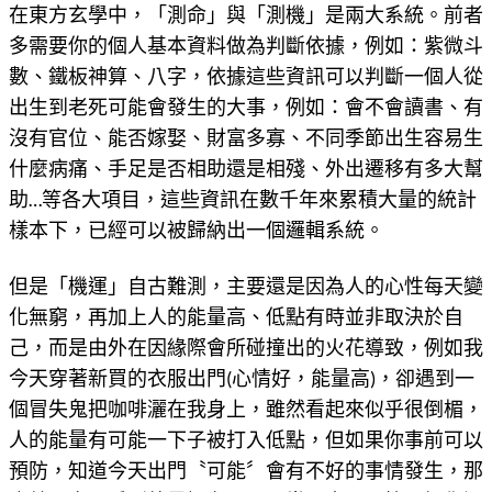
在東方玄學中，「測命」與「測機」是兩大系統。前者
多需要你的個人基本資料做為判斷依據，例如：紫微斗
數、鐵板神算、八字，依據這些資訊可以判斷一個人從
出生到老死可能會發生的大事，例如：會不會讀書、有
沒有官位、能否嫁娶、財富多寡、不同季節出生容易生
什麼病痛、手足是否相助還是相殘、外出遷移有多大幫
助…等各大項目，這些資訊在數千年來累積大量的統計
樣本下，已經可以被歸納出一個邏輯系統。
但是「機運」自古難測，主要還是因為人的心性每天變
化無窮，再加上人的能量高、低點有時並非取決於自
己，而是由外在因緣際會所碰撞出的火花導致，例如我
今天穿著新買的衣服出門(心情好，能量高)，卻遇到一
個冒失鬼把咖啡灑在我身上，雖然看起來似乎很倒楣，
人的能量有可能一下子被打入低點，但如果你事前可以
預防，知道今天出門〝可能〞會有不好的事情發生，那