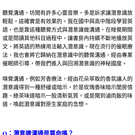
聽覺溝通，坊間有許多心靈音樂，多是訴求讓潛意識放
輕鬆，這確實是有效果的。我在國中與高中階段學習英
語，也是靠這種聽覺方式與潛意識做溝通，在睡覺期間
或是閱讀其他科目過程中，讓書房內持續不斷地播放英
文，將英語的熟練用法輸入潛意識。現在流行的催眠療
法，我也會將它歸納在潛意識中的聽覺溝通，經由專業
催眠師引導，帶我們進入與回溯潛意識的神秘國度。
嗅覺溝通，例如芳香療法，經由花朵萃取的香氛讓人的
潛意識得到一種舒緩或暗示，於是玫瑰香味暗示閨房情
趣、綠茶味道暗示一股清新氣質。或是聞到滷肉飯的味
道，喚起潛意識對原生家庭的念想。
Q：潛意識溝通是算命嗎？