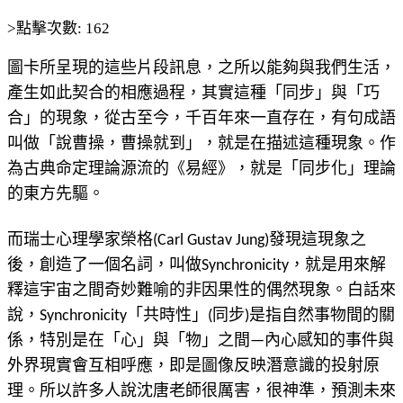
>點擊次數: 162
圖卡所呈現的這些片段訊息，之所以能夠與我們生活，
產生如此契合的相應過程，其實這種「同步」與「巧
合」的現象，從古至今，千百年來一直存在，有句成語
叫做「說曹操，曹操就到」，就是在描述這種現象。作
為古典命定理論源流的《易經》，就是「同步化」理論
的東方先驅。
而瑞士心理學家榮格(Carl Gustav Jung)發現這現象之
後，創造了一個名詞，叫做Synchronicity，就是用來解
釋這宇宙之間奇妙難喻的非因果性的偶然現象。白話來
說，Synchronicity「共時性」(同步)是指自然事物間的關
係，特別是在「心」與「物」之間—內心感知的事件與
外界現實會互相呼應，即是圖像反映潛意識的投射原
理。所以許多人說沈唐老師很厲害，很神準，預測未來