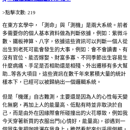
>點擊次數: 219
在東方玄學中，「測命」與「測機」是兩大系統。前者
多需要你的個人基本資料做為判斷依據，例如：紫微斗
數、鐵板神算、八字，依據這些資訊可以判斷一個人從
出生到老死可能會發生的大事，例如：會不會讀書、有
沒有官位、能否嫁娶、財富多寡、不同季節出生容易生
什麼病痛、手足是否相助還是相殘、外出遷移有多大幫
助…等各大項目，這些資訊在數千年來累積大量的統計
樣本下，已經可以被歸納出一個邏輯系統。
但是「機運」自古難測，主要還是因為人的心性每天變
化無窮，再加上人的能量高、低點有時並非取決於自
己，而是由外在因緣際會所碰撞出的火花導致，例如我
今天穿著新買的衣服出門(心情好，能量高)，卻遇到一
個冒失鬼把咖啡灑在我身上，雖然看起來似乎很倒楣，