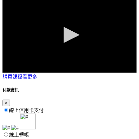
0
購買課程看更多
seconds
of
6
付款資訊
minutes,
6
×
seconds
線上信用卡支付
線上轉帳