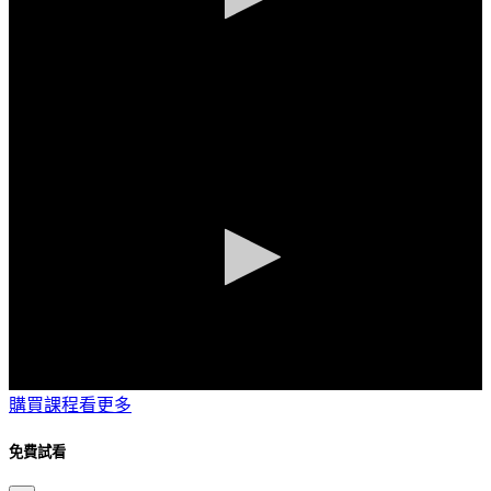
0
seconds
of
4
minutes,
11
seconds
0
購買課程看更多
seconds
of
6
免費試看
minutes,
6