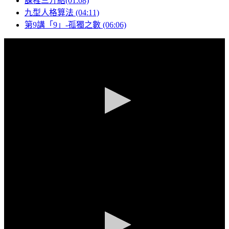
課程三介紹(01:08)
九型人格算法 (04:11)
第9講「9」-孤獨之數 (06:06)
0
seconds
of
1
minute,
8
seconds