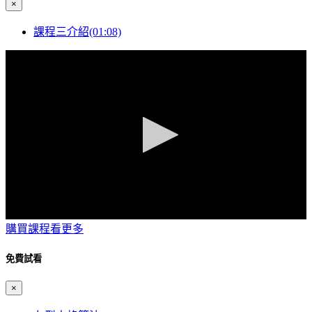
×
seconds
課程三介紹(01:08)
0
購買課程看更多
seconds
of
1
免費試看
minute,
8
×
seconds