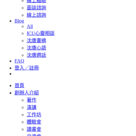
線上體驗
面談諮詢
線上諮詢
Blog
All
ICU心靈相談
沈唐書摘
沈唐心語
沈唐週話
FAQ
登入／註冊
首頁
創辦人介紹
著作
演講
工作坊
體驗會
讀書會