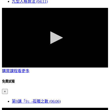
九型人格算法 (04:11)
0
購買課程看更多
seconds
of
4
免費試看
minutes,
11
×
seconds
第9講「9」-孤獨之數 (06:06)